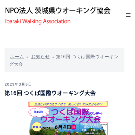
コ
ン
ト
テ
グ
ン
ル
ツ
メ
へ
ニ
ス
ュ
キ
ホーム
»
お知らせ
»
第16回 つくば国際ウオーキン
ー
ッ
グ大会
プ
2023年3月8日
第16回 つくば国際ウオーキング大会