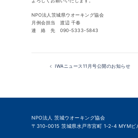
よろしくお願いいたします。
NPO法人茨城県ウオーキング協会
月例会担当 渡辺 千春
連 絡 先 090-5333-5843
投
稿
IWAニュース11月号公開のお知らせ
ナ
ビ
ゲ
ー
NPO法人 茨城ウオーキング協会
シ
〒310-0015 茨城県水戸市宮町 1-2-4 MYMビ
ョ