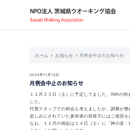
コ
ン
テ
ン
ツ
へ
ス
キ
ホーム
»
お知らせ
»
月例会中止のお知らせ
ッ
プ
2024年11月12日
月例会中止のお知らせ
１１月２３日（土）に予定してました、IWAの
した。
代替スタッフでの例会も考えましたが、調整が整
楽しみにされていた参加者の皆様方にはご迷惑を
なお、１２月の例会は１４日（土）に「神の道：