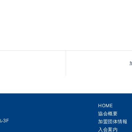
HOME
協会概要
ル3F
加盟団体情報
入会案内