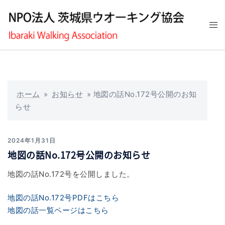
コ
ン
ト
テ
グ
ン
ル
ツ
メ
へ
ニ
ス
ュ
キ
ホーム
»
お知らせ
»
地図の話No.172号公開のお知
ー
ッ
らせ
プ
2024年1月31日
地図の話No.172号公開のお知らせ
地図の話No.172号を公開しました。
地図の話No.172号PDFはこちら
地図の話一覧ページはこちら