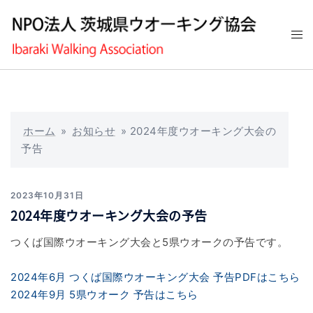
コ
ン
ト
テ
グ
ン
ル
ツ
メ
へ
ニ
ス
ュ
キ
ホーム
»
お知らせ
»
2024年度ウオーキング大会の
ー
ッ
予告
プ
2023年10月31日
2024年度ウオーキング大会の予告
つくば国際ウオーキング大会と5県ウオークの予告です。
2024年6月 つくば国際ウオーキング大会 予告PDFはこちら
2024年9月 5県ウオーク 予告はこちら